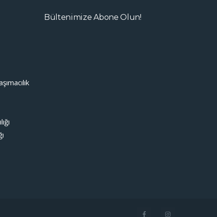
Bültenimize Abone Olun!
şımacılık
lığı
ğı