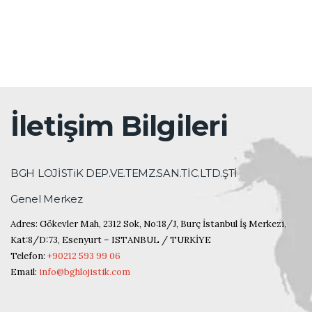
İletişim Bilgileri
BGH LOJİSTiK DEP.VE.TEMZ.SAN.TİC.LTD.ŞTİ
Genel Merkez
Adres: Gökevler Mah, 2312 Sok, No:18/J, Burç İstanbul İş Merkezi,
Kat:8/D:73, Esenyurt – ISTANBUL / TURKİYE
Telefon:
+90212 593 99 06
Email:
info@bghlojistik.com