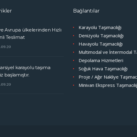
rikler
Bağlantılar
Karayolu Taşımacılığı
e Avrupa ülkelerinden Hızlı
Denizyolu Taşımacılığı
li Teslimat
Havayolu Taşımacılığı
6.09.20
Multimodal ve İntermodal Ta
Depolama Hizmetleri
parsiyel karayolu taşıma
Soğuk Hava Taşımacılığı
iz başlamıştır.
Proje / Ağır Nakliye Taşımacı
Minivan Ekspress Taşımacılı
6.09.20