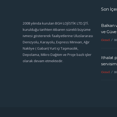
Son İçe
2008 yılında kurulan BGH LOJİSTİK LTD.ŞTİ.
Balkan v
kurulduğu tarihten itibaren sürekli büyüme
ve Güven
ivmesi göstererek faaliyetlerine Uluslararası
Genel
1
Denizyolu, Karayolu, Express Minivan, Ağır
Nakliye ( Gabari) Yurt içi Taşımacılık,
Depolama, Mikro Dağıtım ve Proje bazlı işler
İthalat 
olarak devam etmektedir.
servisim
Genel
1